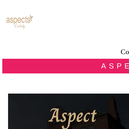
Co
ASP